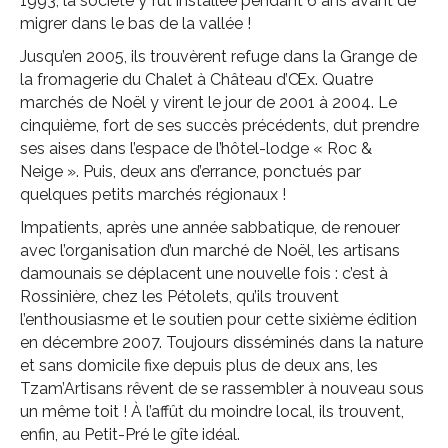
1993, la société y fut installée pendant 6 ans avant de
migrer dans le bas de la vallée !
Jusqu’en 2005, ils trouvèrent refuge dans la Grange de
la fromagerie du Chalet à Château d’Œx. Quatre
marchés de Noël y virent le jour de 2001 à 2004. Le
cinquième, fort de ses succès précédents, dut prendre
ses aises dans l’espace de l’hôtel-lodge « Roc &
Neige ». Puis, deux ans d’errance, ponctués par
quelques petits marchés régionaux !
Impatients, après une année sabbatique, de renouer
avec l’organisation d’un marché de Noël, les artisans
damounais se déplacent une nouvelle fois : c’est à
Rossinière, chez les Pétolets, qu’ils trouvent
l’enthousiasme et le soutien pour cette sixième édition
en décembre 2007. Toujours disséminés dans la nature
et sans domicile fixe depuis plus de deux ans, les
Tzam’Artisans rêvent de se rassembler à nouveau sous
un même toit ! À l’affût du moindre local, ils trouvent,
enfin, au Petit-Pré le gîte idéal.